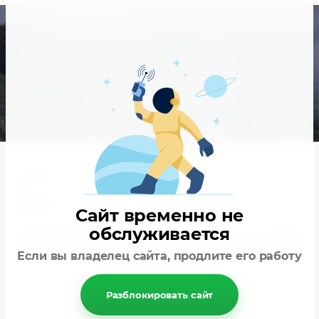
Поиск по автомобилю
Поиск по маркировке/номеру
Главная
/
Fiat
/
Brava
/
2002
2002
Сайт временно не
обслуживается
Подбор товара
Если вы владелец сайта, продлите его работу
Не нашли то что искали? Оформите
Разблокировать сайт
персональный заказ
!